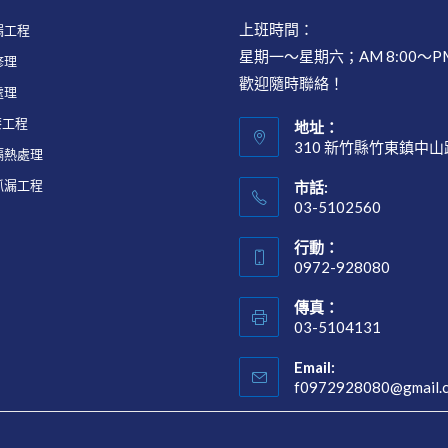
上班時間：
漏工程
星期一～星期六；AM 8:00～PM
修理
歡迎隨時聯絡！
處理
漆工程
地址：
310 新竹縣竹東鎮中山
隔熱處理
抓漏工程
市話:
03-5102560
Opens
行動：
in
0972-928080
your
Opens
application
傳真：
in
03-5104131
your
application
Email:
f0972928080@gmail.