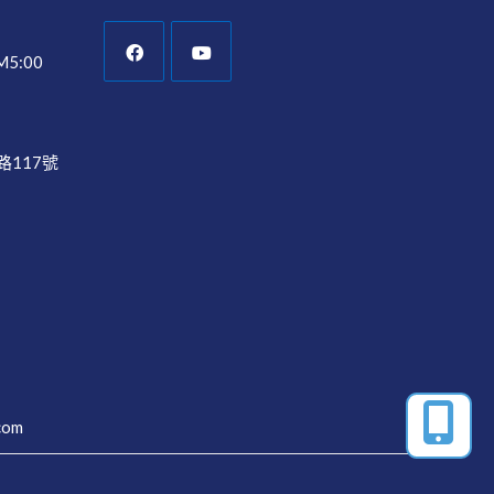
5:00
Opens
Opens
in
in
a
a
路117號
new
new
tab
tab
Opens
com
in
your
application