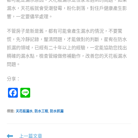
漏水，天花板就會受潮發霉，粉化剝落，對住戶健康產生影
響，一定要儘早處理。
不管房子是新是舊，都有可能會產生漏水的情況，不要驚
慌，先冷靜記錄，釐清問題，才能做對的判斷，星宥在防水
抓漏的領域，已經有二十年以上的經驗，一定能協助您找出
精確的漏水點，檢查管線做修補動作，改善您的天花板漏水
問題。
分享：
F
Li
a
n
c
e
標籤
:
天花板漏水
,
防水工程
,
防水抓漏
e
b
上一篇文章