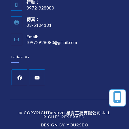
行動：
0972-928080
傳真：
03-5104131
Email:
f0972928080@gmail.com
Follow Us
© COPYRIGHT©2020 星宥工程有限公司 ALL
RIGHTS RESERVED.
DESIGN BY
YOURSEO