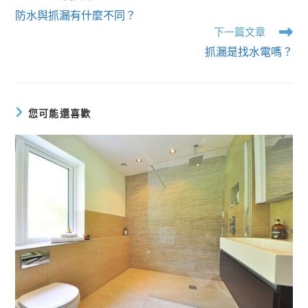
o
防水與抓漏有什麼不同？
o
下一篇文章
k
抓漏是找水電嗎？
您可能還喜歡