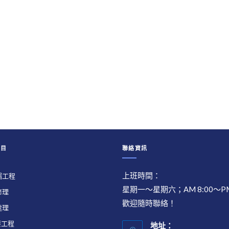
項目
聯絡資訊
上班時間：
漏工程
星期一～星期六；AM 8:00～PM
修理
歡迎隨時聯絡！
處理
漆工程
地址：